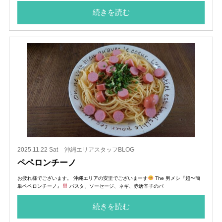
続きを読む
2025.11.22 Sat
沖縄エリアスタッフBLOG
ペペロンチーノ
お疲れ様でございます。 沖縄エリアの安里でございまーす
The 男メシ『超〜簡
単ペペロンチーノ』
パスタ、ソーセージ、ネギ、赤唐辛子のパ
続きを読む