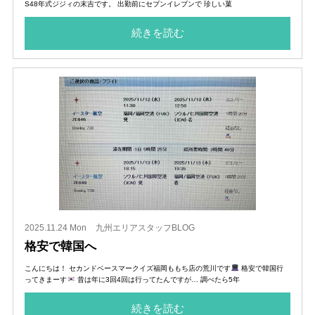
S48年式ジジィの末吉です。 出勤前にセブンイレブンで 珍しい菓
続きを読む
2025.11.24 Mon
九州エリアスタッフBLOG
格安で韓国へ
こんにちは！ セカンドベースマークイズ福岡ももち店の荒川です
格安で韓国行
ってきまーす
昔は年に3回4回は行ってたんですが… 調べたら5年
続きを読む