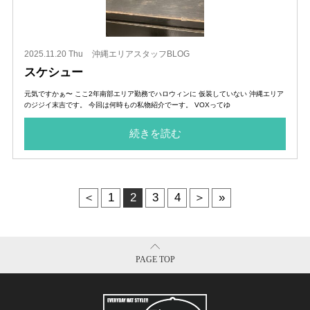
2025.11.20 Thu
沖縄エリアスタッフBLOG
スケシュー
元気ですかぁ〜 ここ2年南部エリア勤務でハロウィンに 仮装していない 沖縄エリア
のジジイ末吉です。 今回は何時もの私物紹介でーす。 VOXってゆ
続きを読む
＜
1
2
3
4
＞
»
PAGE TOP