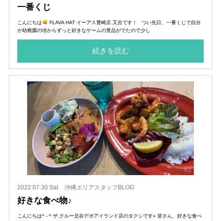
一番くじ
こんにちは
FLAVA HAT イーアス豊崎店 又吉です！ つい先日、一番くじで自分
が幼稚園の頃からずっと好きなゲームの景品がでたので少し
続きを読む
2022.07.30 Sat
沖縄エリアスタッフBLOG
好きな食べ物♪
こんにちは^ - ^ ザ.クルー北谷デポアイランド店のタクシです⭐︎ 皆さん、好きな食べ