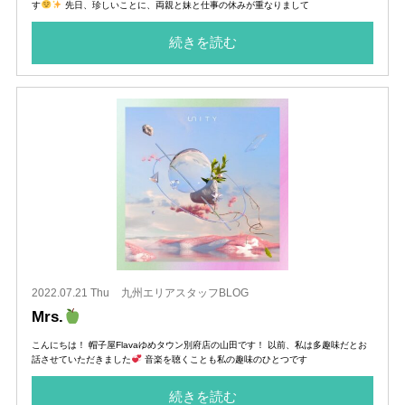
す
先日、珍しいことに、両親と妹と仕事の休みが重なりまして
続きを読む
2022.07.21 Thu
九州エリアスタッフBLOG
Mrs.
こんにちは！ 帽子屋Flavaゆめタウン別府店の山田です！ 以前、私は多趣味だとお
話させていただきました
音楽を聴くことも私の趣味のひとつです
続きを読む