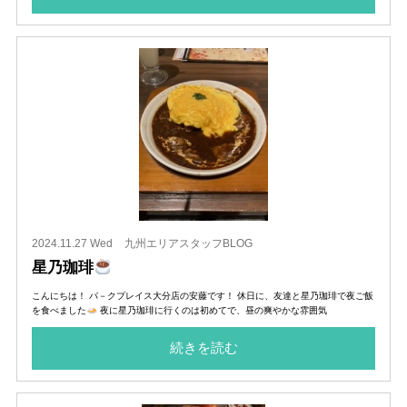
2024.11.27 Wed
九州エリアスタッフBLOG
星乃珈琲
こんにちは！ パ－クプレイス大分店の安藤です！ 休日に、友達と星乃珈琲で夜ご飯
を食べました
夜に星乃珈琲に行くのは初めてで、昼の爽やかな雰囲気
続きを読む