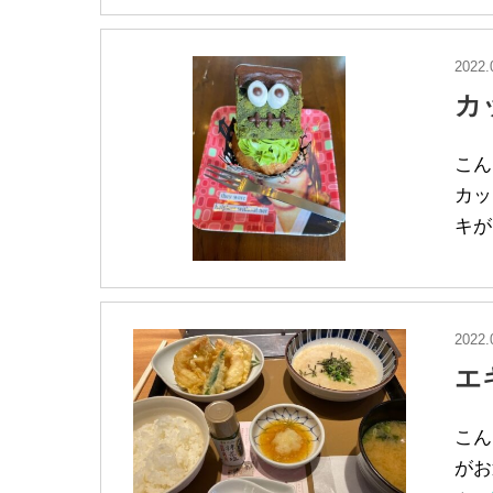
2022.
カ
こん
カッ
キが
2022.
エ
こん
がお