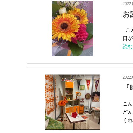
2022.
お
こん
日が
読む
2022.
『
こん
どん
くれ