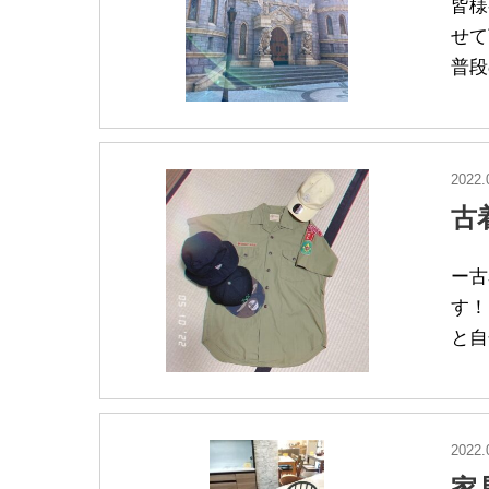
皆様
せて
普段
2022.
古
ー古
す！
と自
2022.
家