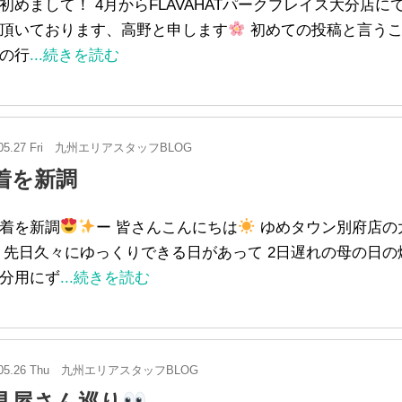
初めまして！ 4月からFLAVAHATパークプレイス大分店に
頂いております、高野と申します
初めての投稿と言うこ
の行
...続きを読む
05.27 Fri
九州エリアスタッフBLOG
着を新調
着を新調
ー 皆さんこんにちは
ゆめタウン別府店の
 先日久々にゆっくりできる日があって 2日遅れの母の日の
分用にず
...続きを読む
05.26 Thu
九州エリアスタッフBLOG
具屋さん巡り