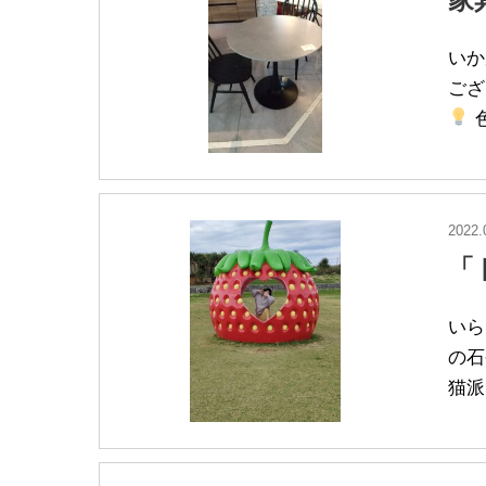
いか
ござ
2022.
「
いら
の石
猫派