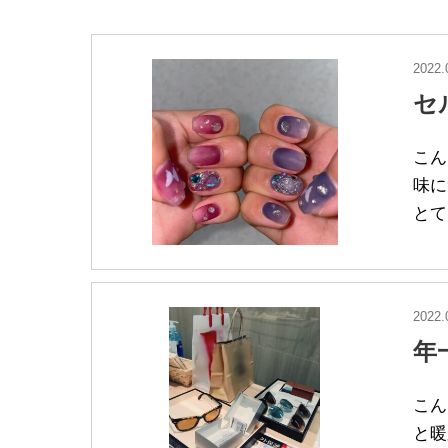
2022.
セ
こん
味に
とて
2022.
年
こん
と暖