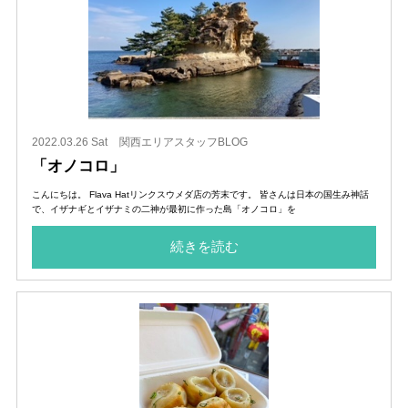
2022.03.26 Sat
関西エリアスタッフBLOG
「オノコロ」
こんにちは。 Flava Hatリンクスウメダ店の芳末です。 皆さんは日本の国生み神話
で、イザナギとイザナミの二神が最初に作った島「オノコロ」を
続きを読む