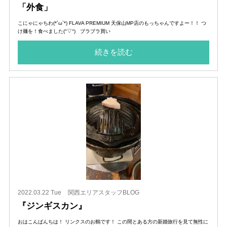
「外食」
こにゃにゃちわ(*´ω`*) FLAVA PREMIUM 天保山MP店のもっちゃんですよー！！ つ
け麺を！食べました(°▽°) ブラブラ買い
続きを読む
2022.03.22 Tue
関西エリアスタッフBLOG
『ジンギスカン』
おはこんばんちは！ リンクスのお鶴です！ この間とある方の新婚旅行を見て無性に