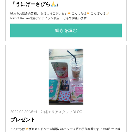
『うにげーさびら
』
blogをお読みの皆様、 おはようございます
こんにちは
こんばんは
NYSCollection北谷デポアイランド店、 ともで御座います
続きを読む
2022.03.30 Wed
沖縄エリアスタッフBLOG
プレゼント
こんにちは
ザセカンドベース浦添パルコシティ店の宇良春香です この3月で35歳