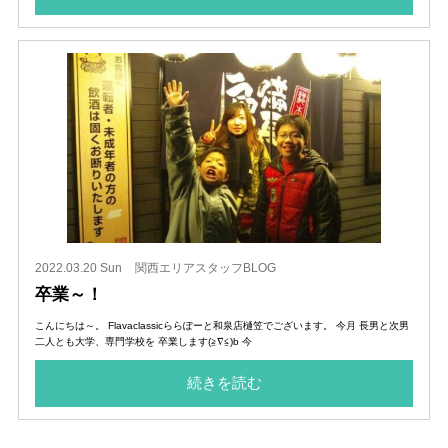
2022.03.20 Sun
関西エリアスタッフBLOG
卒業～！
こんにちは～。 Flavaclassicららぽーと和泉店樋笠でございます。 今月 長男と次男
二人とも大学、専門学校を 卒業します(≧∇≦)b 今
続きを読む