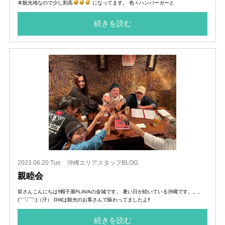
本観光地なので少し割高
になってます。 色々ハンバーガーと
続きを読む
2023.06.20 Tue
沖縄エリアスタッフBLOG
親睦会
皆さんこんにちは‼︎帽子屋FLAVAの金城です。 暑い日が続いている沖縄です。。。
(￣▽￣;)（汗） GWは観光のお客さんで賑わってましたよ‼︎
続きを読む