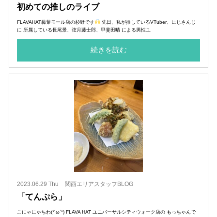
初めての推しのライブ
FLAVAHAT樟葉モール店の杉野です
先日、私が推しているVTuber、にじさんじ
に 所属している長尾景、弦月藤士郎、甲斐田晴 による男性ユ
続きを読む
2023.06.29 Thu
関西エリアスタッフBLOG
「てんぷら」
こにゃにゃちわ(*´ω`*) FLAVA HAT ユニバーサルシティウォーク店の もっちゃんで