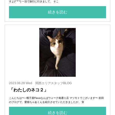
すよ(*´꒳`*) 一泊で旅行に行きまして、 そこ
続きを読む
2023.06.28 Wed
関西エリアスタッフBLOG
「わたしのネコ２」
こんにちは〜♪ 帽子屋Flavaなんばウォーク南通り店 マツモトでございます〜 前回
のブログで、愛猫ちゃあくんを紹介させていただきましたが、 実
続きを読む