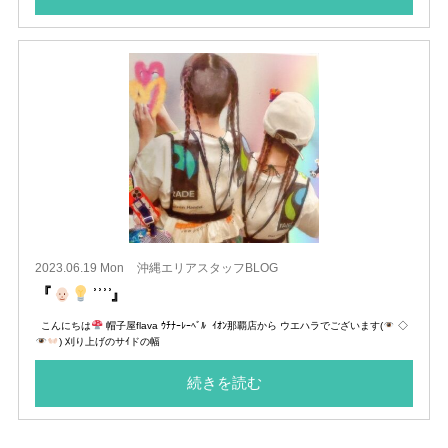
2023.06.19 Mon
沖縄エリアスタッフBLOG
『
͗ ͗ ͗ ͗‬‬』
こんにちは
帽子屋flava ｳﾁﾅｰﾚｰﾍﾞﾙ ｲｵﾝ那覇店から ウエハラでございます(
◇
) 刈り上げのサｲドの幅
続きを読む