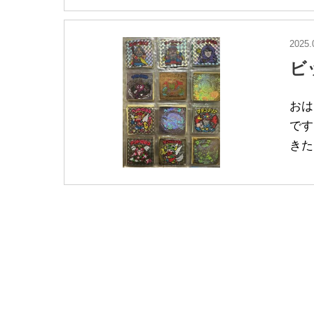
2025.
ビ
おは
です
きた