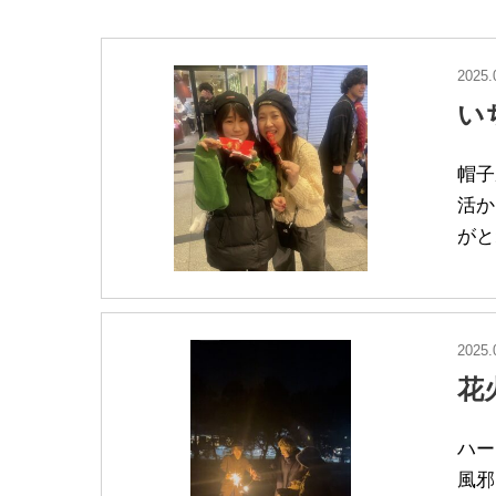
2025.
い
帽子
活か
がと
2025.
花
ハー
風邪