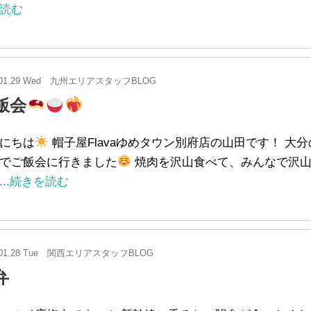
読む
01.29 Wed
九州エリアスタッフBLOG
飯会
にちは
帽子屋Flavaゆめタウン別府店の山田です！ 大
でご飯会に行きました
焼肉を沢山食べて、みんなで沢
...続きを読む
01.28 Tue
関西エリアスタッフBLOG
弁