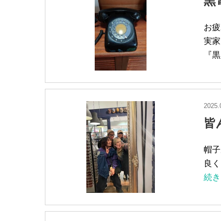
黒
お疲
実家
『黒
2025.
皆
帽子
良く
続き