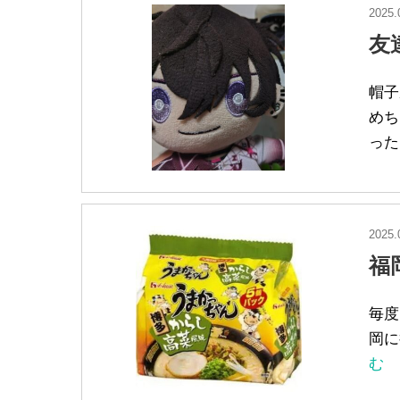
2025.
友
帽子
めち
った
2025.
福
毎度
岡に
む