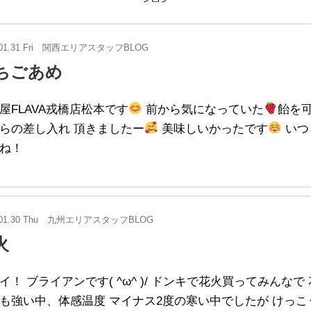
01.31 Fri
関西エリアスタッフBLOG
ちごあめ
屋FLAVA戎橋店松本です
前から気になっていた
飴を
らの差し入れ 頂きましたー
美味しいかったです
いつ
ね！
01.30 Thu
九州エリアスタッフBLOG
火
イ！ ブライアンです( ^ω^ )/ ドンキで花火買ってみんなで
も強い中、体感温度 マイナス2度の寒い中でしたが けっこ