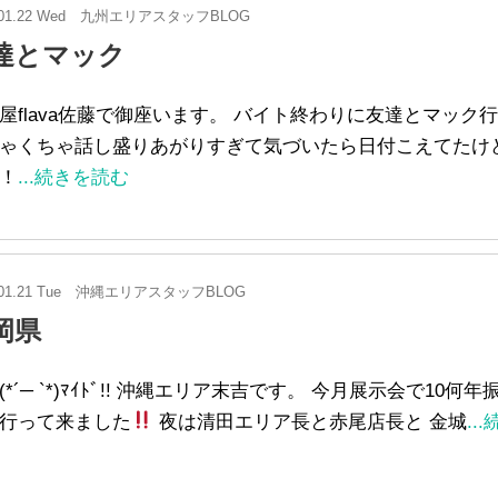
01.22 Wed
九州エリアスタッフBLOG
達とマック
屋flava佐藤で御座います。 バイト終わりに友達とマック
ゃくちゃ話し盛りあがりすぎて気づいたら日付こえてたけ
！
...続きを読む
01.21 Tue
沖縄エリアスタッフBLOG
岡県
(*´─ `*)ﾏｲﾄﾞ!! 沖縄エリア末吉です。 今月展示会で10何年
行って来ました
夜は清田エリア長と赤尾店長と 金城
..