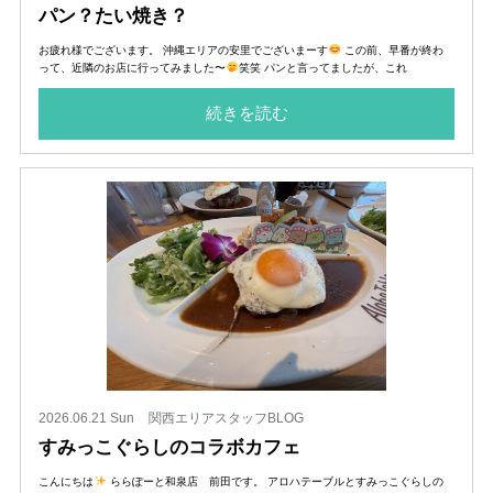
パン？たい焼き？
お疲れ様でございます。 沖縄エリアの安里でございまーす
この前、早番が終わ
って、近隣のお店に行ってみました〜
笑笑 パンと言ってましたが、これ
続きを読む
2026.06.21 Sun
関西エリアスタッフBLOG
すみっこぐらしのコラボカフェ
こんにちは
ららぽーと和泉店 前田です。 アロハテーブルとすみっこぐらしの