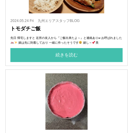
2024.05.24 Fri
九州エリアスタッフBLOG
トモダチご飯
先日 帰宅しますと 近所の友人から『ご飯出来たよ～』と連絡ありw お呼ばれました
娘は先に到着しており 一緒に作ったそうです
嬉し～
美
続きを読む