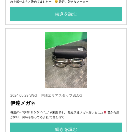
れを載せようと決めてましたー！
最近、好きなメーカー
続きを読む
2024.05.29 Wed
沖縄エリアスタッフBLOG
伊達メガネ
毎度(*´─ `*)ﾏｲﾄﾞ!! ジジイ( ´灬` )ﾉ末吉です。 最近伊達メガネ買いました
昔から顔
が怖い、何時も怒ってるよね て言われて
続きを読む