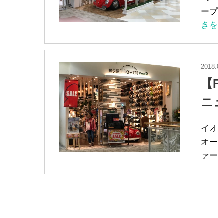
ープ
きを
2018.
【
ニ
イオ
オー
ァー