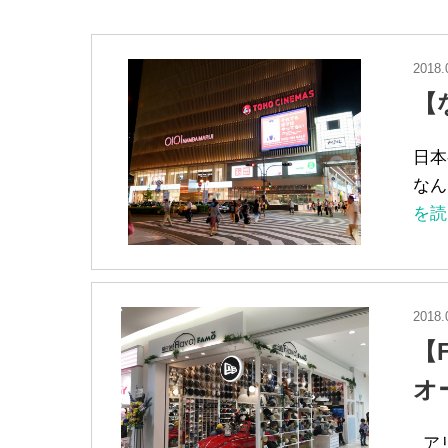
2018.
【
日本
なん
を読
2018.
【
オ
アリ