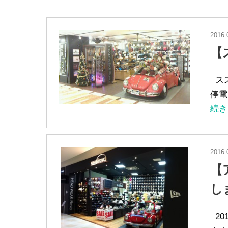
2016.
【
スス
停電
続き
2016.
【
し
20