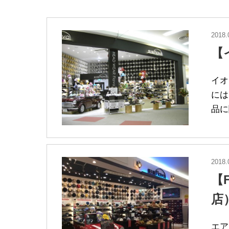
2018.
【
イオ
には
品に
2018.
【
店
エア