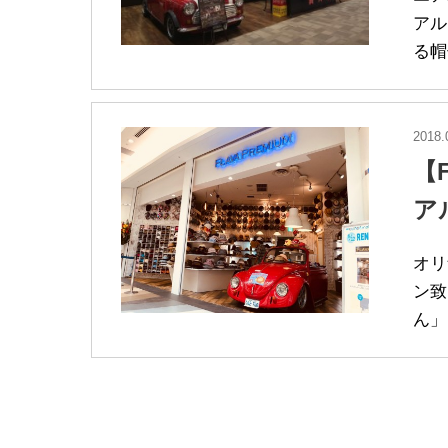
アル
る帽
2018.
【
ア
オリ
ン致
ん」