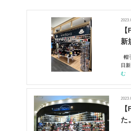
2023.
【
新
帽子
日新
む
2023.
【
た