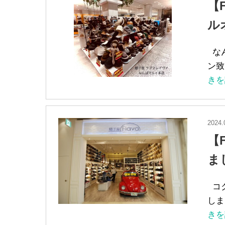
【
ル
なん
ン致
きを
2024.
【
ま
コク
しま
きを