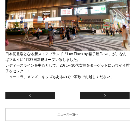
日本初登場となる新ストアブランド「Luv Flava by 帽子屋Flava」が、なん
ばマルイに4月27日新規オープン致しました。
レディースラインを中心として、20代～30代女性をターゲットにカワイイ帽
子をセレクト！
ニューエラ、メンズ、キッズもあるのでご家族でお越しください。
【FCアリオ札幌店（FC加盟店）】リニューアル
【
ニュース一覧へ