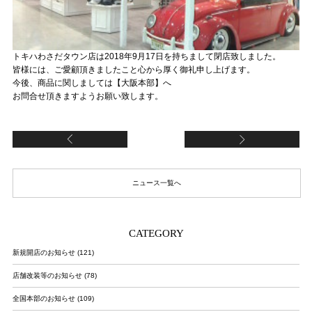
トキハわさだタウン店は2018年9月17日を持ちまして閉店致しました。
皆様には、ご愛顧頂きましたこと心から厚く御礼申し上げます。
今後、商品に関しましては【大阪本部】へ
お問合せ頂きますようお願い致します。
【FCららぽーと柏の葉店（FC加盟店）】リニ
【
ニュース一覧へ
CATEGORY
新規開店のお知らせ (121)
店舗改装等のお知らせ (78)
全国本部のお知らせ (109)