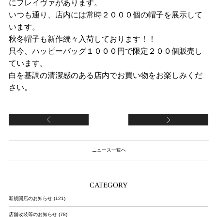
にフレイヴァがあります。
いつも通り、店内には常時２０００個の帽子を展示して
います。
秋冬帽子も新作続々入荷しております！！
只今、ハッピーバッグ１０００円で限定２００個販売し
ています。
白を基調の清潔感のある店内でお買い物をお楽しみくだ
さい。
【本社移転のお知らせ】
【
ニュース一覧へ
CATEGORY
新規開店のお知らせ (121)
店舗改装等のお知らせ (78)