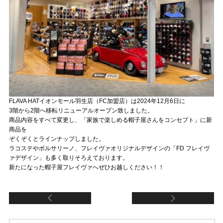
FLAVA HATイオンモール羽生店（FC加盟店）は2024年12月6日に
3階から2階へ移転リニューアルオープン致しました。
商品内容をすべて変更し、「家族で楽しめる帽子屋さんをコンセプト」に新
商品を
ぞくぞくとラインナップしました。
ラコステやボルサリーノ、フレイヴァオリジナルデザインの「FD フレイヴ
ァデザイン」も多く取りそろえております。
新たになった帽子屋フレイヴァへぜひお越しください！！
【FCスマーク伊勢崎店（FC加盟店）】新規オー
【