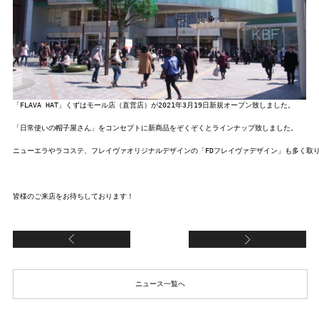
「FLAVA HAT」くずはモール店（直営店）が2021年3月19日新規オープン致しました。

「日常使いの帽子屋さん」をコンセプトに新商品をぞくぞくとラインナップ致しました。

ニューエラやラコステ、フレイヴァオリジナルデザインの「FDフレイヴァデザイン」も多く取り
皆様のご来店をお待ちしております！
【FCモレラ岐阜店（FC加盟店）】リニューアル
【
ニュース一覧へ