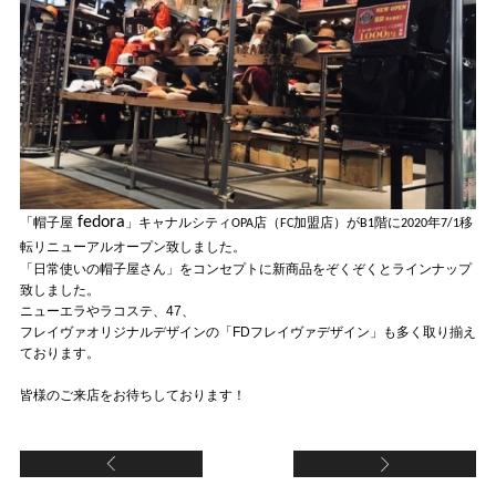
fedora
「帽子屋
」キャナルシティOPA店（FC加盟店）がB1階に2020年7/1移
転リニューアルオープン致しました。
「日常使いの帽子屋さん」をコンセプトに新商品をぞくぞくとラインナップ
致しました。
ニューエラやラコステ、47、
フレイヴァオリジナルデザインの「FDフレイヴァデザイン」も多く取り揃え
ております。
皆様のご来店をお待ちしております！
【イーアス沖縄豊崎店（直営店）】新規オープン
【