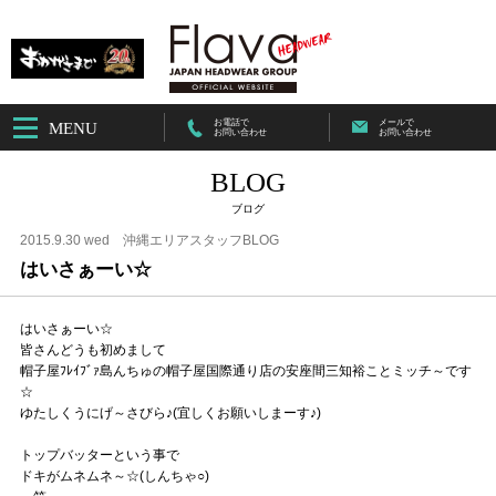
お電話で
メールで
MENU
お問い合わせ
お問い合わせ
BLOG
ブログ
2015.9.30 wed
沖縄エリアスタッフBLOG
はいさぁーい☆
はいさぁーい☆
皆さんどうも初めまして
帽子屋ﾌﾚｲﾌﾞｧ島んちゅの帽子屋国際通り店の安座間三知裕ことミッチ～です
☆
ゆたしくうにげ～さびら♪(宜しくお願いしまーす♪)
トップバッターという事で
ドキがムネムネ～☆(しんちゃ○)