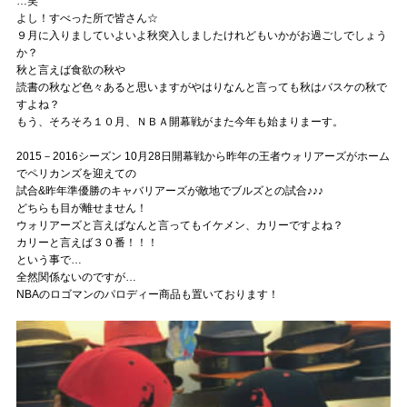
…笑
よし！すべった所で皆さん☆
９月に入りましていよいよ秋突入しましたけれどもいかがお過ごしでしょう
か？
秋と言えば食欲の秋や
読書の秋など色々あると思いますがやはりなんと言っても秋はバスケの秋で
すよね？
もう、そろそろ１０月、ＮＢＡ開幕戦がまた今年も始まりまーす。
2015－2016シーズン 10月28日開幕戦から昨年の王者ウォリアーズがホーム
でペリカンズを迎えての
試合&昨年準優勝のキャバリアーズが敵地でブルズとの試合♪♪♪
どちらも目が離せません！
ウォリアーズと言えばなんと言ってもイケメン、カリーですよね？
カリーと言えば３０番！！！
という事で…
全然関係ないのですが…
NBAのロゴマンのパロディー商品も置いております！