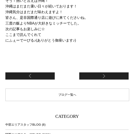
そう！熱いと言えば沖縄！
沖縄はまだまだ暑い日々が続いております！
沖縄気分はまだまだ味わえますよ！
皆さん、是非国際通り店に遊びに来てくださいね。
三度の飯よりNBAが大好きなミッチーでした。
次の記事もお楽しみに☆
ここまで読んでくれて
にふぇーでーびる♪(ありがとう御座います♪)
流行りに乗っかります
モ
ブログ一覧へ
CATEGORY
中部エリアスタッフBLOG (8)