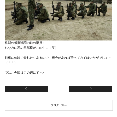
格闘の模擬戦闘の前の隊員！
ちなみに私の旦那様がこの中に（笑）
戦車に体験で乗れたりあるので、機会があれば行ってみてはいかがでしょ～
（＾＾）
では、今回はこの辺にて～♪
USJは今。
話
ブログ一覧へ