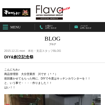
お電話で
メールで
MENU
お問い合わせ
お問い合わせ
BLOG
ブログ
2015.12.21 mon
本社・支店スタッフBLOG
DIY&創立記念祭
こんにちわ♪
商品管理部 大分営業所 川です（＾＾）
前回書かせてもらった時に、DIYで今度はキッチンカウンターを！！
と、いう事で・・・・作りました！！
はい！！