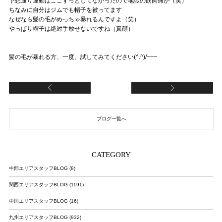
予想通り運動はここずっとしてなかったので地獄の筋肉痛が（笑）
ちなみに自分はジムでも帽子を被ってます
なぜなら髪の毛がめっちゃ暴れるんですよ（笑）
やっぱり帽子は絶対手放せないですね（真顔）
髪の毛が暴れる方、一度、試してみてください(^.^)/~~~
USJに行ってきました！
チ
ブログ一覧へ
CATEGORY
中部エリアスタッフBLOG (8)
関西エリアスタッフBLOG (1191)
中国エリアスタッフBLOG (16)
九州エリアスタッフBLOG (932)