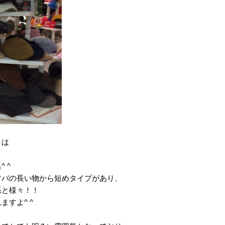
」は
 ^
ツバの長い物から短めタイプがあり、
系と様々！！
すよ^ ^