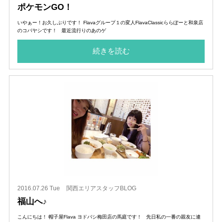
ポケモンGO！
いやぁー！お久しぶりです！ Flavaグループ１の変人FlavaClassicららぽーと和泉店
のコバヤシです！ 最近流行りのあのゲ
続きを読む
2016.07.26 Tue
関西エリアスタッフBLOG
福山へ♪
こんにちは！ 帽子屋Flava ヨドバシ梅田店の馬庭です！ 先日私の一番の親友に連