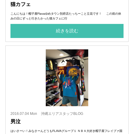
猫カフェ
こんにちは！帽子屋Flavaゆめタウン別府店たっちーこと立花です！ この前の休
みの日にずっと行きたかった猫カフェに行
続きを読む
2016.07.04 Mon
沖縄エリアスタッフBLOG
男泣
はいさーい！みなさーんどうもFLAVAグループ１ ＮＢＡ大好き帽子屋フレイブァ国