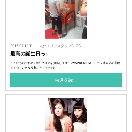
2016.07.12 Tue
九州エリアスタッフBLOG
最高の誕生日っ♪
こんにちわー(^o^) 今回ブログを担当しますFLAVAPREMIUMヨドバシ博多店の高崎
です☆ いきなり私ごとですが!笑
続きを読む