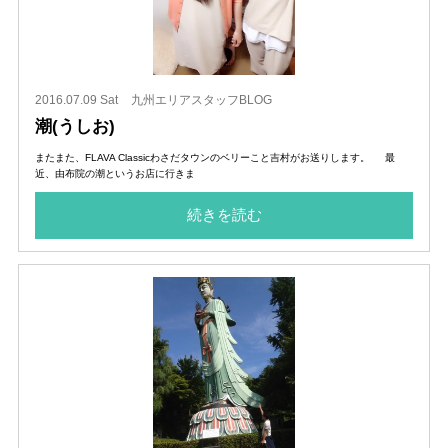
2016.07.09 Sat
九州エリアスタッフBLOG
潮(うしお)
またまた、FLAVA Classicわさだタウンのベリーこと吉村がお送りします。 最
近、由布院の潮というお店に行きま
続きを読む