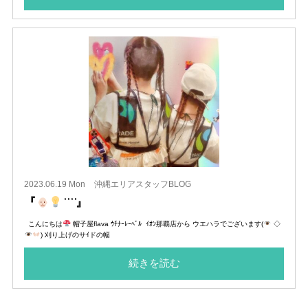
2023.06.19 Mon
沖縄エリアスタッフBLOG
『
͗ ͗ ͗ ͗‬‬』
こんにちは
帽子屋flava ｳﾁﾅｰﾚｰﾍﾞﾙ ｲｵﾝ那覇店から ウエハラでございます(
◇
) 刈り上げのサｲドの幅
続きを読む