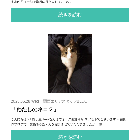
すよ(*´꒳`*) 一泊で旅行に行きまして、 そこ
続きを読む
2023.06.28 Wed
関西エリアスタッフBLOG
「わたしのネコ２」
こんにちは〜♪ 帽子屋Flavaなんばウォーク南通り店 マツモトでございます〜 前回
のブログで、愛猫ちゃあくんを紹介させていただきましたが、 実
続きを読む