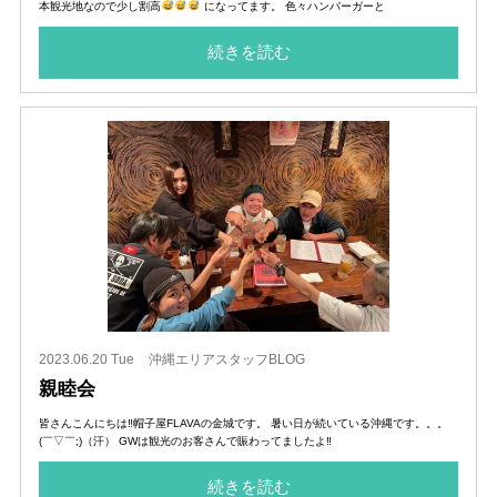
本観光地なので少し割高
になってます。 色々ハンバーガーと
続きを読む
2023.06.20 Tue
沖縄エリアスタッフBLOG
親睦会
皆さんこんにちは‼︎帽子屋FLAVAの金城です。 暑い日が続いている沖縄です。。。
(￣▽￣;)（汗） GWは観光のお客さんで賑わってましたよ‼︎
続きを読む