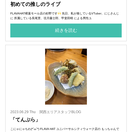
初めての推しのライブ
FLAVAHAT樟葉モール店の杉野です
先日、私が推しているVTuber、にじさんじ
に 所属している長尾景、弦月藤士郎、甲斐田晴 による男性ユ
続きを読む
2023.06.29 Thu
関西エリアスタッフBLOG
「てんぷら」
こにゃにゃちわ(*´ω`*) FLAVA HAT ユニバーサルシティウォーク店の もっちゃんで