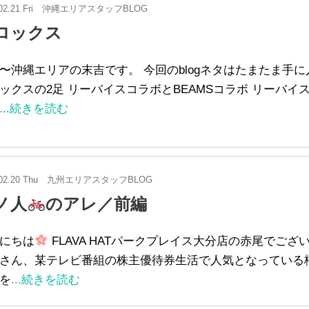
02.21 Fri
沖縄エリアスタッフBLOG
ロックス
〜沖縄エリアの末吉です。 今回のblogネタはたまたま手に
ックスの2足 リーバイスコラボとBEAMSコラボ リーバイ
...続きを読む
02.20 Thu
九州エリアスタッフBLOG
ノ人
のアレ／前編
にちは
FLAVA HATパークプレイス大分店の赤尾でござ
さん、某テレビ番組の株主優待券生活で人気となっている
を
...続きを読む