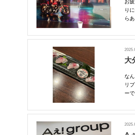
お疲
りに
らあ
2025.
大
なん
リプ
ーで
2025.
Aぇ