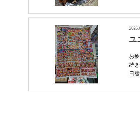
2025.
ユ
お疲
続き
日替