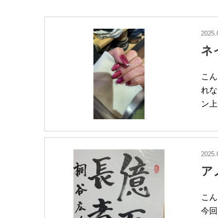
2025.
ネ
こん
れな
ン上
2025.
ア
こん
今回