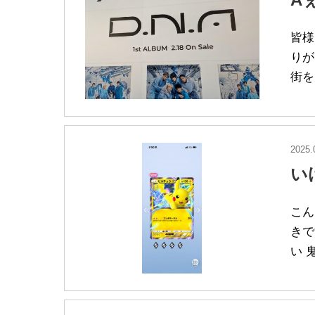
皆様
りが
街を
2025.
い
こん
きで
い 