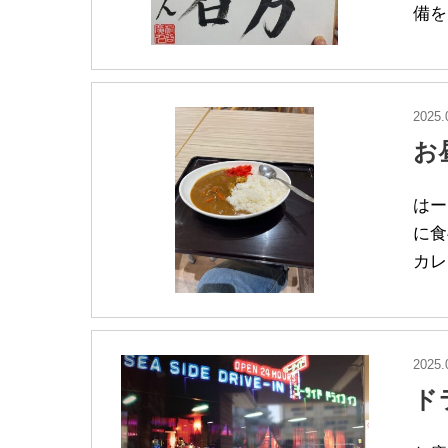
備を
2025.
お
はー
に食
カレ
2025.
ド