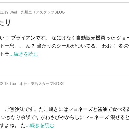
02.19 Wed
九州エリアスタッフBLOG
たり
い！ ブライアンです。 なにげなく自動販売機買った ジョ
ト一息。。 ん？ 当たりのシールがついてる。 わお！ 名
トラ
...続きを読む
02.18 Tue
本社・支店スタッフBLOG
 ご無沙汰です。たこ焼きにはマヨネーズと醤油で食べる
 いきなり余談ですがわさびやからしにマヨネーズ 混ぜる
すよね。 た
...続きを読む