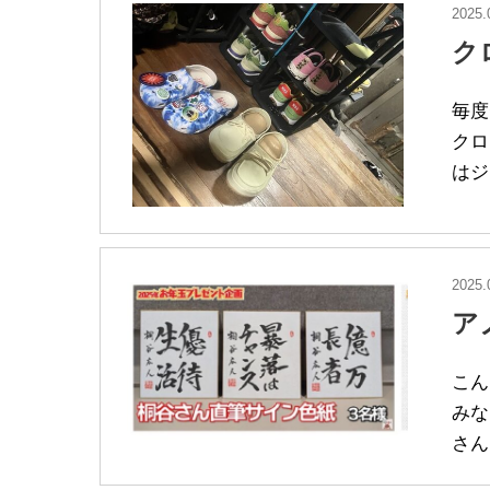
2025.
ク
毎度
クロ
はジ
2025.
ア
こん
みな
さん