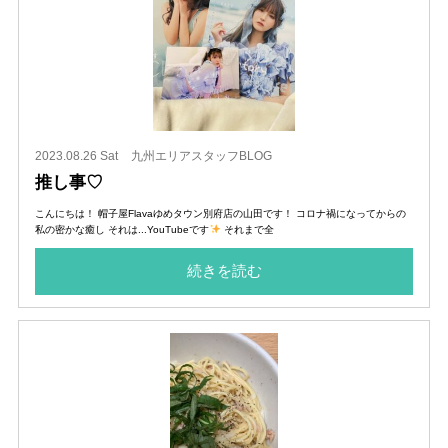
2023.08.26 Sat
九州エリアスタッフBLOG
推し事♡
こんにちは！ 帽子屋Flavaゆめタウン別府店の山田です！ コロナ禍になってからの
私の密かな癒し それは...YouTubeです
それまで全
続きを読む