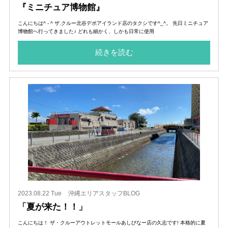
『ミニチュア博物館』
こんにちは^ - ^ ザ.クルー北谷デポアイランド店のタクシです^_^。 先日ミニチュア
博物館へ行ってきました♪ どれも細かく、しかも日常に使用
続きを読む
2023.08.22 Tue
沖縄エリアスタッフBLOG
「夏が来た！！」
こんにちは！ ザ・クルーアウトレットモールあしびなー店の久志です! 本格的に夏