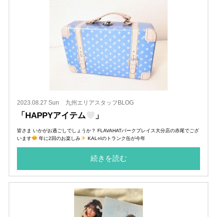
2023.08.27 Sun
九州エリアスタッフBLOG
「HAPPYアイテム
」
皆さま いかがお過ごしでしょうか？ FLAVAHATパークプレイス大分店の赤尾でござ
います
年に2回のお楽しみ
KAL○Iのトランク缶が今年
続きを読む