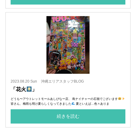
2023.08.20 Sun
沖縄エリアスタッフBLOG
「花火
」
どうも〜アウトレットモールあしびなー店、 島ナイチャーの石嶺でございます
皆さん、梅雨も明け夏らしくなってきました
夏といえば…色々ありま
続きを読む