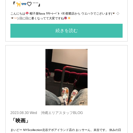
『
♡ ͗ ͗ ͗ ͗‬‬』
こんにちは
帽子屋flava ｳﾁﾅｰﾚｰﾍﾞﾙ ｲｵﾝ那覇店から ウエハラでございます(
◇
) 日に日に暑くなってて大変ですね
続きを読む
2023.08.30 Wed
沖縄エリアスタッフBLOG
「映画」
まいどー NYScollection北谷デポアイランド店の おッサーん、末吉です。 休みの日