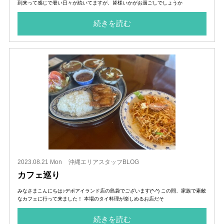
到来って感じで暑い日々が続いてますが、皆様いかがお過ごしでしょうか
続きを読む
2023.08.21 Mon
沖縄エリアスタッフBLOG
カフェ巡り
みなさまこんにちは♪デポアイランド店の島袋でございます(^-^) この間、家族で素敵
なカフェに行って来ました！ 本場のタイ料理が楽しめるお店だそ
続きを読む