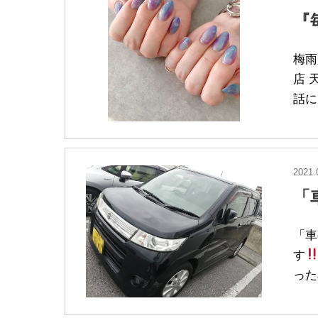
『
梅雨
店 
話に
2021.
「
「車g
す
った