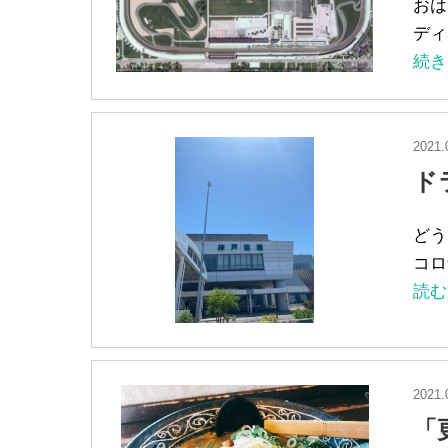
おは
ディ
続き
2021.
ド
どう
コロ
読む
2021.
「