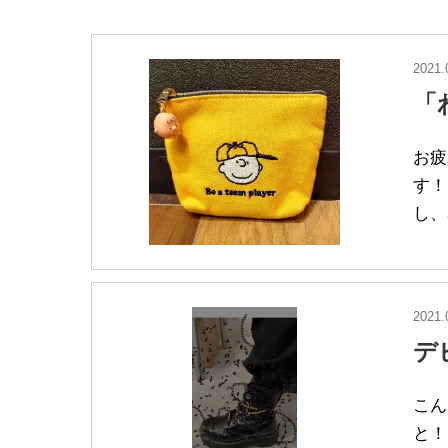
2021.
「
お疲
す！
し、
2021.
デ
こん
と！