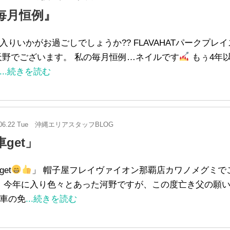
毎月恒例』
入りいかがお過ごしでしょうか?? FLAVAHATパークプレ
天野でございます。 私の毎月恒例…ネイルです
もぅ4年
...続きを読む
06.22 Tue
沖縄エリアスタッフBLOG
車get」
et
」 帽子屋フレイヴァイオン那覇店カワノメグミで
今年に入り色々とあった河野ですが、この度亡き父の願
車の免
...続きを読む