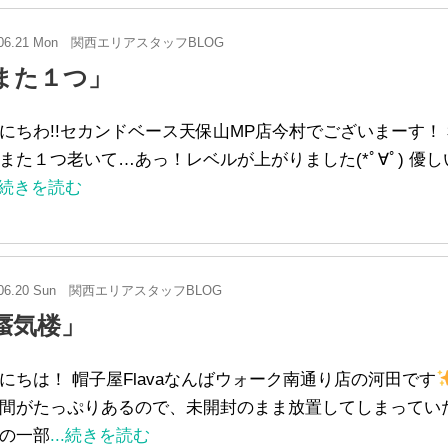
06.21 Mon
関西エリアスタッフBLOG
また１つ」
にちわ!!セカンドベース天保山MP店今村でございまーす！ 私
また１つ老いて…あっ！レベルが上がりました(*ﾟ∀ﾟ) 優
..続きを読む
06.20 Sun
関西エリアスタッフBLOG
蜃気楼」
にちは！ 帽子屋Flavaなんばウォーク南通り店の河田です
間がたっぷりあるので、未開封のまま放置してしまってい
の一部
...続きを読む