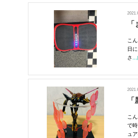
2021.
「
こん
日に
さ
.
2021.
「
こん
で時
ュア