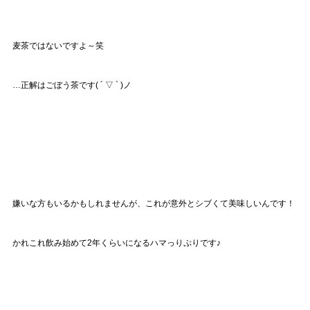
麦茶ではないですよ～笑
…正解はごぼう茶です( ´ ▽ ` )ノ
嫌いな方もいるかもしれませんが、これが意外とシブくて美味しいんです！
かれこれ飲み始めて2年くらいになるハマっりぷりです♪