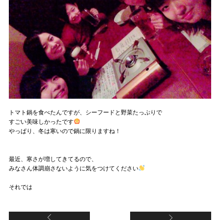
トマト鍋を食べたんですが、シーフードと野菜たっぷりで
すごい美味しかったです
やっぱり、冬は寒いので鍋に限りますね！
最近、寒さが増してきてるので、
みなさん体調崩さないように気をつけてください
それでは
ハワイアンランチ♪
結