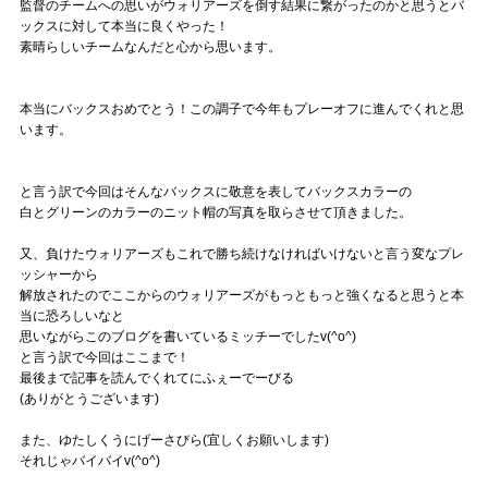
監督のチームへの思いがウォリアーズを倒す結果に繋がったのかと思うとバ
ックスに対して本当に良くやった！
素晴らしいチームなんだと心から思います。
本当にバックスおめでとう！この調子で今年もプレーオフに進んでくれと思
います。
と言う訳で今回はそんなバックスに敬意を表してバックスカラーの
白とグリーンのカラーのニット帽の写真を取らさせて頂きました。
又、負けたウォリアーズもこれで勝ち続けなければいけないと言う変なプレ
ッシャーから
解放されたのでここからのウォリアーズがもっともっと強くなると思うと本
当に恐ろしいなと
思いながらこのブログを書いているミッチーでしたv(^o^)
と言う訳で今回はここまで！
最後まで記事を読んでくれてにふぇーでーびる
(ありがとうございます)
また、ゆたしくうにげーさびら(宜しくお願いします)
それじゃバイバイv(^o^)