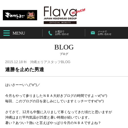
お電話で
メールで
MENU
お問い合わせ
お問い合わせ
BLOG
ブログ
2015.12.18 fri
沖縄エリアスタッフBLOG
連勝を止めた男達
はいさーーい＼(^o^)／
今月もやって参りましたＮＢＡ大好きブログの時間ですよ～v(^o^)
毎回、このブログの日を楽しみにしていますミッチーですv(^o^)
さてさて、12月も中盤に入りまして寒くなってきた頃だと思いますが
沖縄はまだ平均気温が25度と暑い時期が続いています。
暑い？あつい？熱いと言えばやっぱり今月のＮＢＡですよね？