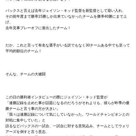
バックスと言えば去年ジェイソン・キッド監督を新監督として迎い入れ、
その前年度まで勝率15勝しか出来ていなかったチームを勝率40勝にまで上
げ、
去年見事プレーオフに進出したチーム！
だか、これと言って有名な選手がいる訳でもなく30チームある中でも至って
平均的順位のチーム！
そんな、チームの大健闘
この日の勝利者インタビューの際にジェイソン・キッド監督が
「連勝記録を止めた事が話題になるのだろうがそれよりも、彼らが昨季の優
勝チームと言う事の方が大きい」
「我々は連勝記録について気にしていなかった。ワールドチャンピオンとの
対戦に集中していた」と
語るなどバックスの一試合、一試合に対する意気込み、チームとしてウォリ
アーズを倒すと言う意志、