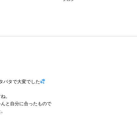
タバタで大変でした
すね。
ゃんと自分に合ったもので
た。