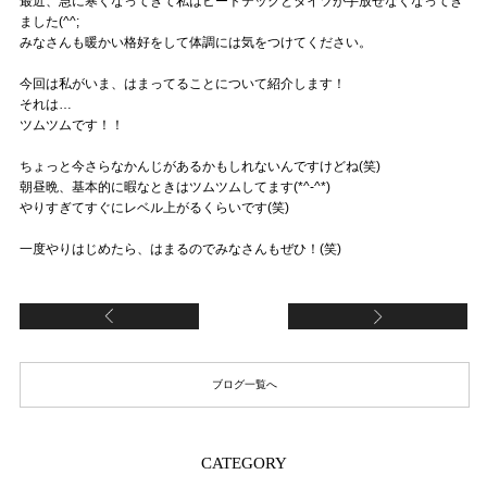
最近、急に寒くなってきて私はヒートテックとタイツが手放せなくなってき
ました(^^;
みなさんも暖かい格好をして体調には気をつけてください。
今回は私がいま、はまってることについて紹介します！
それは…
ツムツムです！！
ちょっと今さらなかんじがあるかもしれないんですけどね(笑)
朝昼晩、基本的に暇なときはツムツムしてます(*^-^*)
やりすぎてすぐにレベル上がるくらいです(笑)
一度やりはじめたら、はまるのでみなさんもぜひ！(笑)
新しい趣味みつけた
1
ブログ一覧へ
CATEGORY