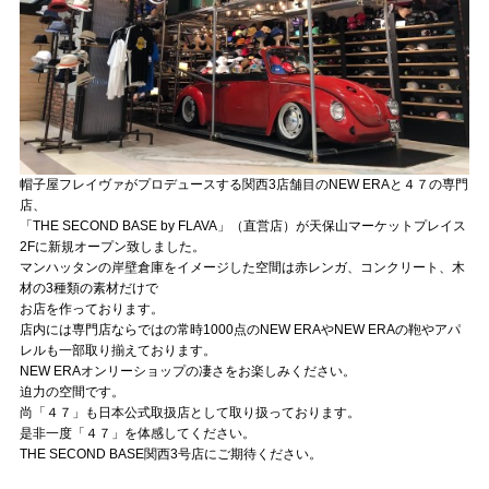
帽子屋フレイヴァがプロデュースする関西3店舗目のNEW ERAと４７の専門
店、
「THE SECOND BASE by FLAVA」（直営店）が天保山マーケットプレイス
2Fに新規オープン致しました。
マンハッタンの岸壁倉庫をイメージした空間は赤レンガ、コンクリート、木
材の3種類の素材だけで
お店を作っております。
店内には専門店ならではの常時1000点のNEW ERAやNEW ERAの鞄やアパ
レルも一部取り揃えております。
NEW ERAオンリーショップの凄さをお楽しみください。
迫力の空間です。
尚「４７」も日本公式取扱店として取り扱っております。
是非一度「４７」を体感してください。
THE SECOND BASE関西3号店にご期待ください。