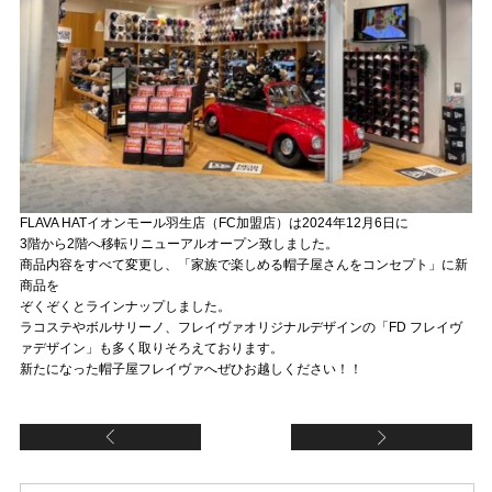
FLAVA HATイオンモール羽生店（FC加盟店）は2024年12月6日に
3階から2階へ移転リニューアルオープン致しました。
商品内容をすべて変更し、「家族で楽しめる帽子屋さんをコンセプト」に新
商品を
ぞくぞくとラインナップしました。
ラコステやボルサリーノ、フレイヴァオリジナルデザインの「FD フレイヴ
ァデザイン」も多く取りそろえております。
新たになった帽子屋フレイヴァへぜひお越しください！！
【FCスマーク伊勢崎店（FC加盟店）】新規オー
【