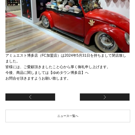
アミュエスト博多店（FC加盟店）は2024年5月31日を持ちまして閉店致し
ました。
皆様には、ご愛顧頂きましたこと心から厚く御礼申し上げます。
今後、商品に関しましては【ゆめタウン博多店】へ
お問合せ頂きますようお願い致します。
【FCトリアス久山店（FC加盟店）】新規オープ
【
ニュース一覧へ