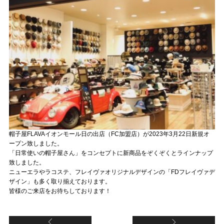
帽子屋FLAVAイオンモール日の出店（FC加盟店）が2023年3月22日新規オ
ープン致しました。
「日常使いの帽子屋さん」をコンセプトに新商品をぞくぞくとラインナップ
致しました。
ニューエラやラコステ、フレイヴァオリジナルデザインの「FDフレイヴァデ
ザイン」も多く取り揃えております。
皆様のご来店をお待ちしております！
【FC岡山表町商店街店（FC加盟店）】新規オー
【