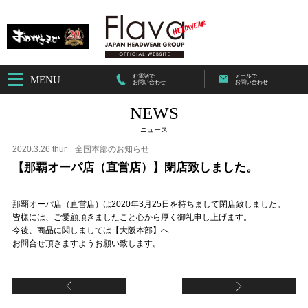
お電話で
メールで
MENU
お問い合わせ
お問い合わせ
NEWS
ニュース
2020.3.26 thur
全国本部のお知らせ
【那覇オーパ店（直営店）】閉店致しました。
那覇オーパ店（直営店）は2020年3月25日を持ちまして閉店致しました。
皆様には、ご愛顧頂きましたこと心から厚く御礼申し上げます。
今後、商品に関しましては【大阪本部】へ
お問合せ頂きますようお願い致します。
【FC天神コア店（FC加盟店）】閉店致しました
【