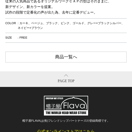
従来の人気商品であるオリジナルワークＣＡＰの型はそのままに、
新デザイン、新カラーを提案。
試作の段階で定番化の声が出た為、去年に定番デビュー。
COLOR
: カーキ、ベージュ、ブラック、ピンク、ゴールド、グレー×ブラックシルバー、
ネイビー×ブラウン
SIZE
: FREE
商品一覧へ
PAGE TOP
帽子屋FLAVAは(有)フレンドシップパートナーズの登録商標です。
Copyright©
FLAVA All Rights Reserved.
公式オンラインストアはこちら