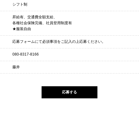
シフト制
昇給有、交通費全額支給、
各種社会保険完備、社員登用制度有
★服装自由
応募フォームにて必須事項をご記入の上応募ください。
080-8317-8166
藤井
応募する