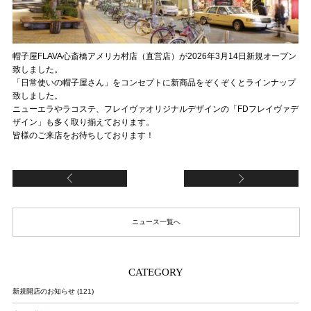
帽子屋FLAVA心斎橋アメリカ村店（直営店）が2026年3月14日新規オープン
致しました。
「日常使いの帽子屋さん」をコンセプトに新商品をぞくぞくとラインナップ
致しました。
ニューエラやラコステ、フレイヴァオリジナルデザインの「FDフレイヴァデ
ザイン」も多く取り揃えております。
皆様のご来店をお待ちしております！
WBC2026東京プールに帽子屋Flavaグループ
【
ニュース一覧へ
CATEGORY
新規開店のお知らせ (121)