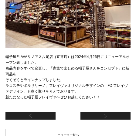
帽子屋FLAVAリノアス八尾店（直営店）は2024年4月26日にリニューアルオ
ープン致しました。
商品内容をすべて変更し、「家族で楽しめる帽子屋さんをコンセプト」に新
商品を
ぞくぞくとラインナップしました。
ラコステやボルサリーノ、フレイヴァオリジナルデザインの「FD フレイヴ
ァデザイン」も多く取りそろえております。
新たになった帽子屋フレイヴァへぜひお越しください！！
【サンエー浦添西海岸パルコシティ店（直営店）
【
ニュース一覧へ