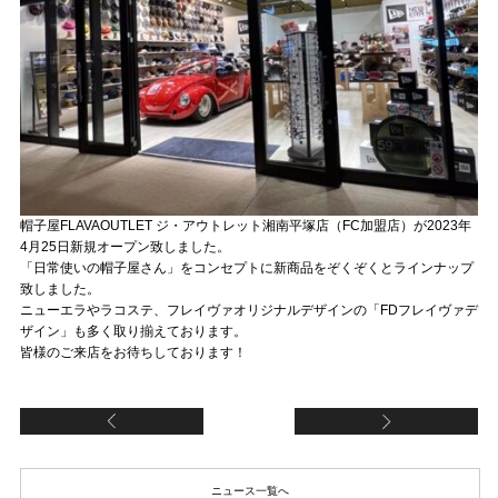
帽子屋FLAVAOUTLET ジ・アウトレット湘南平塚店（FC加盟店）が2023年
4月25日新規オープン致しました。
「日常使いの帽子屋さん」をコンセプトに新商品をぞくぞくとラインナップ
致しました。
ニューエラやラコステ、フレイヴァオリジナルデザインの「FDフレイヴァデ
ザイン」も多く取り揃えております。
皆様のご来店をお待ちしております！
【帽子屋Flava公式オンライン店（直営店）】
【
ニュース一覧へ