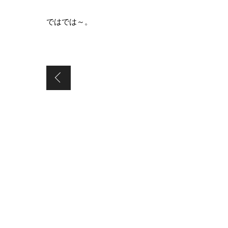
ではでは～。
THE・休日