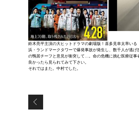
鈴木亮平主演の大ヒットドラマの劇場版！喜多見幸太率いる「
浜・ランドマークタワーで爆発事故が発生し、数千人が逃げ惑
の鴨居チーフと意見が衝突して…。命の危機に挑む医療従事
良かったら見られてみて下さい。
それではまた。中村でした。
夏の慰労会