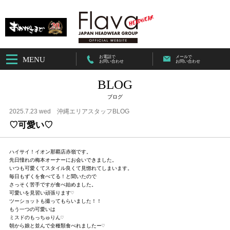
お電話で
メールで
MENU
お問い合わせ
お問い合わせ
BLOG
ブログ
2025.7.23 wed
沖縄エリアスタッフBLOG
♡可愛い♡
ハイサイ！イオン那覇店赤嶺です。

先日憧れの梅本オーナーにお会いできました。

いつも可愛くてスタイル良くて見惚れてしまいます。

毎日もずくを食べてる！と聞いたので

さっそく苦手ですが食べ始めました。

可愛いを見習い頑張ります♡

ツーショットも撮ってもらいました！！

もう一つの可愛いは

ミスドのもっちゅりん♡

朝から娘と並んで全種類食べれましたー♡
