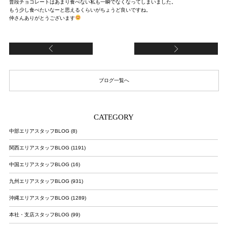
普段チョコレートはあまり食べない私も一瞬でなくなってしまいました。

もう少し食べたいなーと思えるくらいがちょうど良いですね。

仲さんありがとうございます
カレー
さ
ブログ一覧へ
CATEGORY
中部エリアスタッフBLOG (8)
関西エリアスタッフBLOG (1191)
中国エリアスタッフBLOG (16)
九州エリアスタッフBLOG (931)
沖縄エリアスタッフBLOG (1289)
本社・支店スタッフBLOG (99)