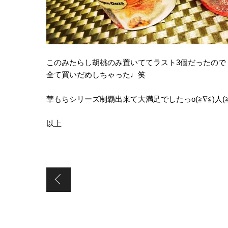
このみたらし胡桃のみ置いててラスト3個だったので
全て買いだめしちゃった♩笑
華もちシリーズ制覇出来て大満足でしたっo(≧∇≦)人(≧∇
以上
DIY&創立記念祭