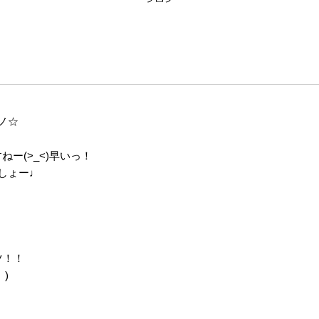
)ノ☆
ー(>_<)早いっ！
しょー♩
ツ！！
)