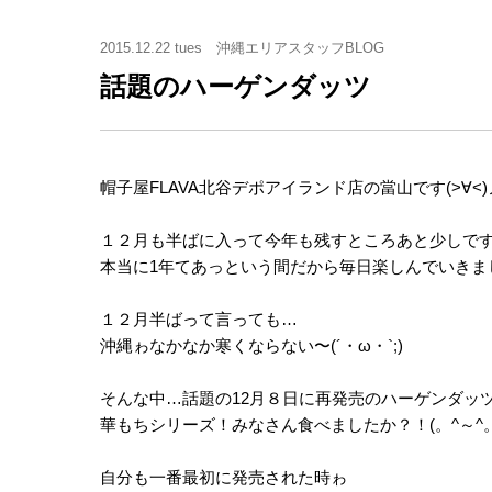
2015.12.22 tues
沖縄エリアスタッフBLOG
話題のハーゲンダッツ
帽子屋FLAVA北谷デポアイランド店の當山です(>∀<
１２月も半ばに入って今年も残すところあと少しですね
本当に1年てあっという間だから毎日楽しんでいきま
１２月半ばって言っても…
沖縄ゎなかなか寒くならない〜(´・ω・`;)
そんな中…話題の12月８日に再発売のハーゲンダッ
華もちシリーズ！みなさん食べましたか？！(。^～^。
自分も一番最初に発売された時ゎ