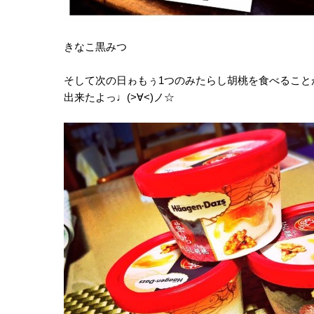
きなこ黒みつ
そして次の日ゎもぅ1つのみたらし胡桃を食べること
出来たよっ♩(>∀<)ノ☆