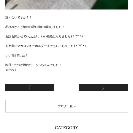
凄くないですか？！

私はみかんと蛤のお吸い物に感動しました！

お話も聞かせていただき、いい経験になりました(*´꒳`*)

お土産にマカロンキーホルダーまでもらっちゃった(*´꒳`*)

いい1日でした！

昨日こたつが壊れた、もっちゃんでした！

イルミネーション
何
ブログ一覧へ
CATEGORY