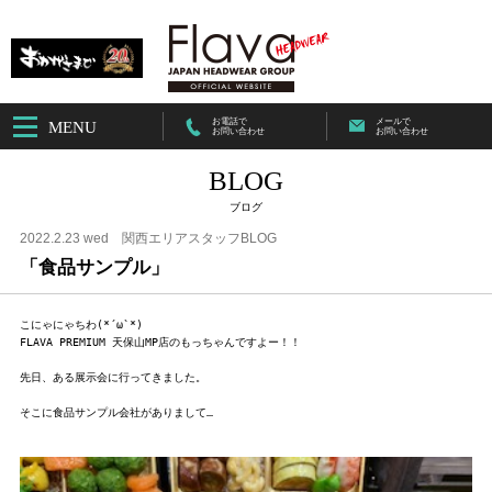
お電話で
メールで
MENU
お問い合わせ
お問い合わせ
BLOG
ブログ
2022.2.23 wed
関西エリアスタッフBLOG
「食品サンプル」
こにゃにゃちわ(*´ω`*)

FLAVA PREMIUM 天保山MP店のもっちゃんですよー！！

先日、ある展示会に行ってきました。

そこに食品サンプル会社がありまして…
